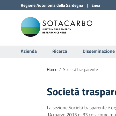
Vai al Contenuto
Regione
Autonoma della
Sardegna
|
Enea
Vai alla navigazione del sito
Sota
Vai al Footer
Submenu
Azienda
Ricerca
Disseminazione
Home
/
Società trasparente
Società traspar
La sezione Società trasparente è orga
14 marzo 2013 n. 33 cosi come modi