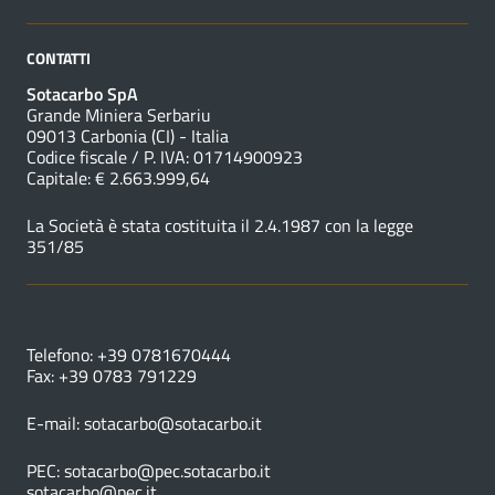
CONTATTI
Sotacarbo SpA
Grande Miniera Serbariu
09013 Carbonia (CI) - Italia
Codice fiscale / P. IVA: 01714900923
Capitale: € 2.663.999,64
La Società è stata costituita il 2.4.1987 con la legge
351/85
NUMERI UTILI
Telefono: +39 0781670444
Fax: +39 0783 791229
E-mail:
sotacarbo@sotacarbo.it
PEC:
sotacarbo@pec.sotacarbo.it
sotacarbo@pec.it