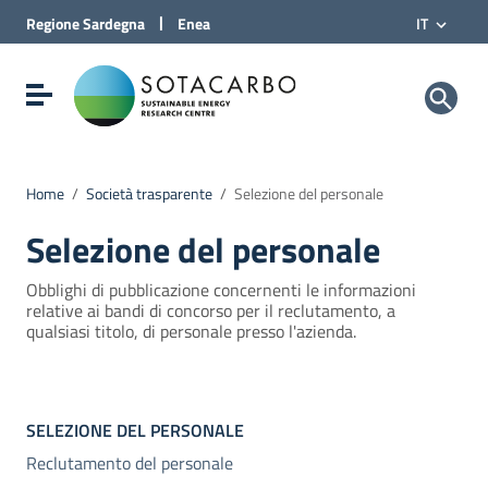
Vai al Contenuto
|
Regione
Sardegna
Enea
IT
Vai alla navigazione del sito
Vai al Footer
Sotacarbo SpA
Visualizza/nascondi menu di navigazione
Home
/
Società trasparente
/
Selezione del personale
Selezione del personale
Obblighi di pubblicazione concernenti le informazioni
relative ai bandi di concorso per il reclutamento, a
qualsiasi titolo, di personale presso l'azienda.
SELEZIONE DEL PERSONALE
Reclutamento del personale