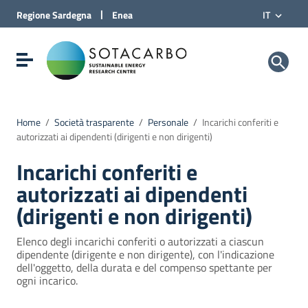
Vai al Contenuto
|
Regione
Sardegna
Enea
IT
Vai alla navigazione del sito
Vai al Footer
Sotacarbo SpA
Visualizza/nascondi menu di navigazione
Home
/
Società trasparente
/
Personale
/
Incarichi conferiti e
autorizzati ai dipendenti (dirigenti e non dirigenti)
Incarichi conferiti e
autorizzati ai dipendenti
(dirigenti e non dirigenti)
Elenco degli incarichi conferiti o autorizzati a ciascun
dipendente (dirigente e non dirigente), con l'indicazione
dell'oggetto, della durata e del compenso spettante per
ogni incarico.