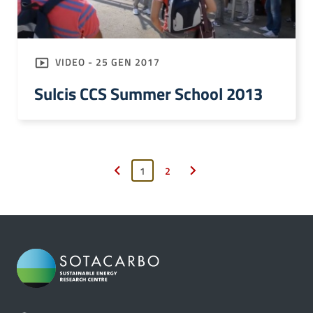
VIDEO - 25 GEN 2017
Sulcis CCS Summer School 2013
1
2
Pagina precedente
Pagina successiva