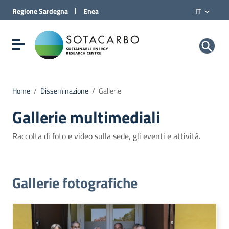
Vai al Contenuto
|
Regione
Sardegna
Enea
IT
Vai alla navigazione del sito
Vai al Footer
Sotacarbo SpA
Visualizza/nascondi menu di navigazione
Home
/
Disseminazione
/
Gallerie
Gallerie multimediali
Raccolta di foto e video sulla sede, gli eventi e attività.
Gallerie fotografiche