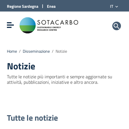
Vai al Contenuto
|
Regione
Sardegna
Enea
IT
Vai alla navigazione del sito
Vai al Footer
Sotacarbo SpA
Visualizza/nascondi menu di navigazione
Home
/
Disseminazione
/
Notizie
Notizie
Tutte le notizie più importanti e sempre aggiornate su
attività, pubblicazioni, iniziative e altro ancora.
Tutte le notizie