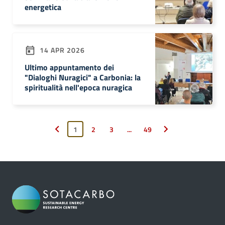
energetica
14 APR 2026
Ultimo appuntamento dei
"Dialoghi Nuragici" a Carbonia: la
spiritualità nell'epoca nuragica
1
2
3
...
49
Pagina precedente
Pagina successiva