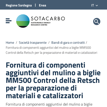
Vai al Contenuto
|
Regione
Sardegna
Enea
IT
Vai alla navigazione del sito
Vai al Footer
Sotacarbo SpA
Visualizza/nascondi menu di navigazione
Home
/
Società trasparente
/
Bandi di gara e contratti
/
Fornitura di componenti aggiuntivi del mulino a biglie MM500
Control della Retsch per la preparazione di materiali e catalizzatori
Fornitura di componenti
aggiuntivi del mulino a biglie
MM500 Control della Retsch
per la preparazione di
materiali e catalizzatori
Fornitura di componenti aggiuntivi del mulino a biglie