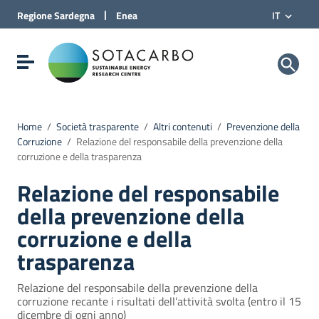
Vai al Contenuto
|
Regione
Sardegna
Enea
IT
Vai alla navigazione del sito
Vai al Footer
Sotacarbo SpA
Visualizza/nascondi menu di navigazione
Home
/
Società trasparente
/
Altri contenuti
/
Prevenzione della
Corruzione
/
Relazione del responsabile della prevenzione della
corruzione e della trasparenza
Relazione del responsabile
della prevenzione della
corruzione e della
trasparenza
Relazione del responsabile della prevenzione della
corruzione recante i risultati dell’attività svolta (entro il 15
dicembre di ogni anno)