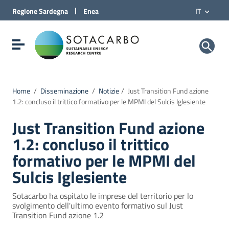
Vai al Contenuto
|
Regione
Sardegna
Enea
IT
Vai alla navigazione del sito
Vai al Footer
Sotacarbo SpA
Visualizza/nascondi menu di navigazione
Home
/
Disseminazione
/
Notizie
/
Just Transition Fund azione
1.2: concluso il trittico formativo per le MPMI del Sulcis Iglesiente
Just Transition Fund azione
1.2: concluso il trittico
formativo per le MPMI del
Sulcis Iglesiente
Sotacarbo ha ospitato le imprese del territorio per lo
svolgimento dell'ultimo evento formativo sul Just
Transition Fund azione 1.2