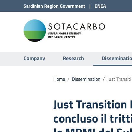
Go to Content
Sardinian Region
Government
|
ENEA
Go to site navigation
Sota
Go to Footer
Submenu
Company
Research
Disseminati
Home
/
Dissemination
/
Just Transit
Just Transition
concluso il trit