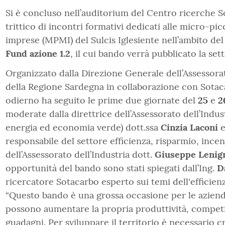
Si è concluso nell’auditorium del Centro ricerche S
trittico di incontri formativi dedicati alle micro-pi
imprese (MPMI) del Sulcis Iglesiente nell’ambito de
Fund azione 1.2
, il cui bando verrà pubblicato la se
Organizzato dalla Direzione Generale dell’Assessorat
della Regione Sardegna in collaborazione con Sotaca
odierno ha seguito le prime due giornate del
25
e
2
moderate dalla direttrice dell’Assessorato dell’Indust
energia ed economia verde) dott.ssa
Cinzia Laconi
e
responsabile del settore efficienza, risparmio, incen
dell’Assessorato dell’Industria dott.
Giuseppe Lenig
opportunità del bando sono stati spiegati dall’Ing.
D
ricercatore Sotacarbo esperto sui temi dell'efficien
“Questo bando è una grossa occasione per le aziend
possono aumentare la propria produttività, competit
guadagni. Per sviluppare il territorio è necessario 