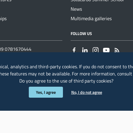
News
hips
Multimedia galleries
NUMBERS
FOLLOW US
+39 0781670444
 0783 791229
nical, analytics and third-party cookies. If you do not consent to th
otacarbo@sotacarbo.it
these features may not be available. For more information, consul
carbo@pec.sotacarbo.it
Do you agree to the use of third party cookies?
o@pec.it
Yes, I agree
No, I do not agree
ia