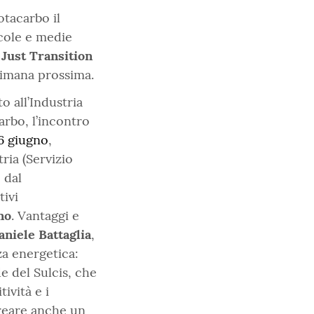
otacarbo il
ccole e medie
l
Just Transition
ttimana prossima.
o all’Industria
rbo, l’incontro
6 giugno
,
ria (Servizio
 dal
tivi
no
. Vantaggi e
aniele Battaglia
,
za energetica:
e del Sulcis, che
ività e i
creare anche un