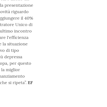
lla presentazione
novità riguardo
aggiungere il 40%
stratore Unico di
ultimo incontro
re l'efficienza
 la situazione
vo di tipo
più depressa
ropa, per questo
la miglior
finanziamento
che si ripeta”.
EF