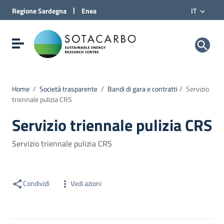
Vai al Contenuto
|
Regione
Sardegna
Enea
IT
Vai alla navigazione del sito
Vai al Footer
Sotacarbo SpA
Visualizza/nascondi menu di navigazione
Home
/
Società trasparente
/
Bandi di gara e contratti
/
Servizio
triennale pulizia CRS
Servizio triennale pulizia CRS
Servizio triennale pulizia CRS
Condividi
Vedi azioni