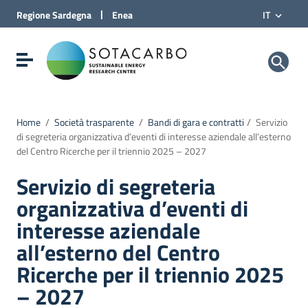
Vai al Contenuto
|
Regione
Sardegna
Enea
IT
Vai alla navigazione del sito
Vai al Footer
Sotacarbo SpA
Visualizza/nascondi menu di navigazione
Home
/
Società trasparente
/
Bandi di gara e contratti
/
Servizio
di segreteria organizzativa d’eventi di interesse aziendale all’esterno
del Centro Ricerche per il triennio 2025 – 2027
Servizio di segreteria
organizzativa d’eventi di
interesse aziendale
all’esterno del Centro
Ricerche per il triennio 2025
– 2027