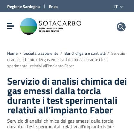
Vai al Contenuto
|
Regione
Sardegna
Enea
IT
Vai alla navigazione del sito
Vai al Footer
Sotacarbo SpA
Visualizza/nascondi menu di navigazione
Home
/
Società trasparente
/
Bandi di gara e contratti
/
Servizio
di analisi chimica dei gas emessi dalla torcia durante i test
sperimentali relativi all’impianto Faber
Servizio di analisi chimica dei
gas emessi dalla torcia
durante i test sperimentali
relativi all’impianto Faber
Servizio di analisi chimica dei gas emessi dalla torcia
durante i test sperimentali relativi all’impianto Faber