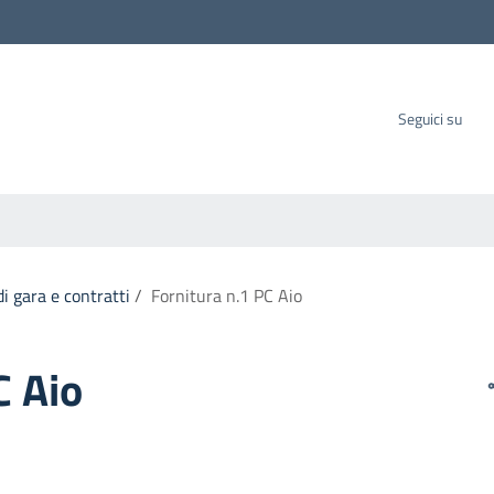
carbo SpA
Seguici su
i gara e contratti
/
Fornitura n.1 PC Aio
C Aio