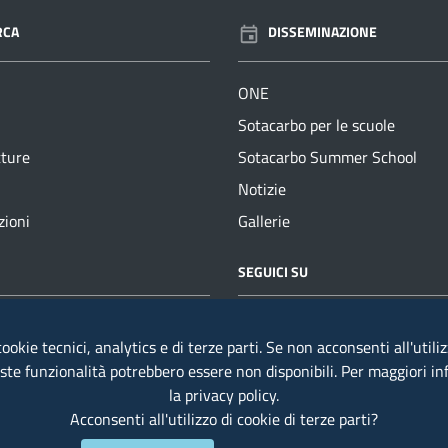
RCA
DISSEMINAZIONE
ONE
Sotacarbo per le scuole
tture
Sotacarbo Summer School
Notizie
zioni
Gallerie
ILI
SEGUICI SU
: +39 0781670444
ookie tecnici, analytics e di terze parti. Se non acconsenti all'utili
 0783 791229
este funzionalità potrebbero essere non disponibili. Per maggiori i
otacarbo@sotacarbo.it
la
privacy policy
.
Acconsenti all'utilizzo di cookie di terze parti?
carbo@pec.sotacarbo.it