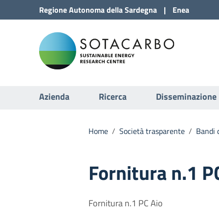
Vai al Contenuto
Regione
Autonoma della
Sardegna
|
Enea
Vai alla navigazione del sito
Sota
Vai al Footer
Submenu
Azienda
Ricerca
Disseminazione
Home
/
Società trasparente
/
Bandi d
Fornitura n.1 P
Fornitura n.1 PC Aio