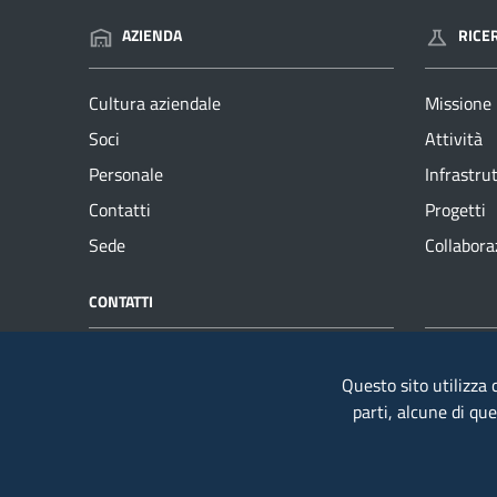
AZIENDA
RICE
Cultura aziendale
Missione
Soci
Attività
Personale
Infrastru
Contatti
Progetti
Sede
Collabora
CONTATTI
NUMERI UT
Sotacarbo SpA
Telefono
Questo sito utilizza c
Grande Miniera Serbariu
Fax: +39
parti, alcune di qu
09013 Carbonia (CI) - Italia
E-mail:
s
Codice fiscale / P. IVA: 01714900923
Capitale: € 2.663.999,64
PEC:
sota