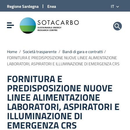
Vai al Contenuto
|
Regione
Sardegna
Enea
IT
Vai alla navigazione del sito
Vai al Footer
Sotacarbo SpA
Visualizza/nascondi menu di navigazione
Home
/
Società trasparente
/
Bandi di gara e contratti
/
FORNITURA E PREDISPOSIZIONE NUOVE LINEE ALIMENTAZIONE
LABORATORI, ASPIRATORI E ILLUMINAZIONE DI EMERGENZA CRS
FORNITURA E
PREDISPOSIZIONE NUOVE
LINEE ALIMENTAZIONE
LABORATORI, ASPIRATORI E
ILLUMINAZIONE DI
EMERGENZA CRS