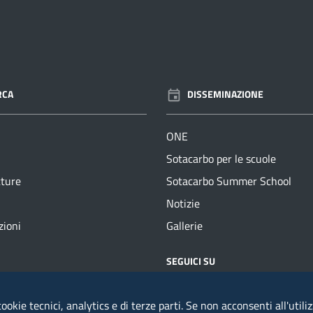
RCA
DISSEMINAZIONE
ONE
Sotacarbo per le scuole
tture
Sotacarbo Summer School
Notizie
zioni
Gallerie
ILI
SEGUICI SU
: +39 0781670444
ookie tecnici, analytics e di terze parti. Se non acconsenti all'utili