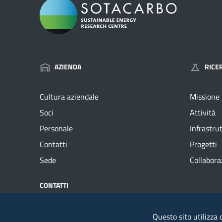
AZIENDA
RICE
Cultura aziendale
Missione
Soci
Attività
Personale
Infrastru
Contatti
Progetti
Sede
Collabora
CONTATTI
NUMERI UT
Sotacarbo SpA
Telefono
Questo sito utilizza c