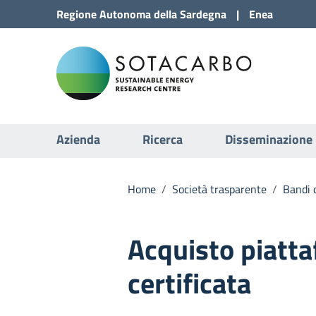
Vai al Contenuto
Regione
Autonoma della
Sardegna
|
Enea
Vai alla navigazione del sito
Sota
Vai al Footer
Submenu
Azienda
Ricerca
Disseminazione
Home
/
Società trasparente
/
Bandi d
Acquisto piatt
certificata