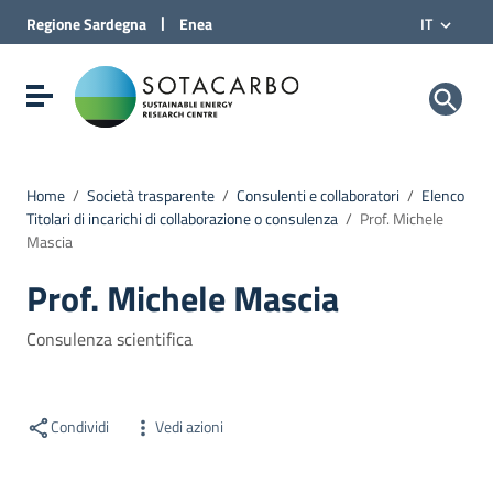
Vai al Contenuto
|
Regione
Sardegna
Enea
IT
Vai alla navigazione del sito
Vai al Footer
Sotacarbo SpA
Visualizza/nascondi menu di navigazione
Home
/
Società trasparente
/
Consulenti e collaboratori
/
Elenco
Titolari di incarichi di collaborazione o consulenza
/
Prof. Michele
Mascia
Prof. Michele Mascia
Consulenza scientifica
Condividi
Vedi azioni