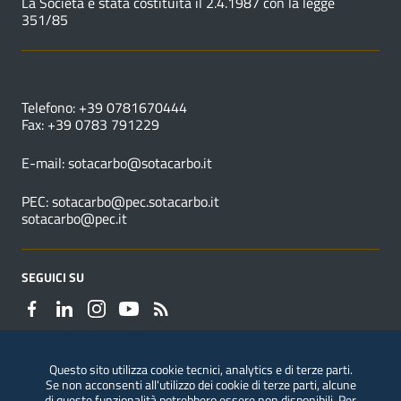
La Società è stata costituita il 2.4.1987 con la legge
351/85
NUMERI UTILI
Telefono: +39 0781670444
Fax: +39 0783 791229
E-mail:
sotacarbo@sotacarbo.it
PEC:
sotacarbo@pec.sotacarbo.it
sotacarbo@pec.it
SEGUICI SU
Questo sito utilizza cookie tecnici, analytics e di terze parti.
Se non acconsenti all'utilizzo dei cookie di terze parti, alcune
Segnalazioni di illeciti
di queste funzionalità potrebbero essere non disponibili. Per