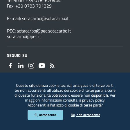
Telefono: +39 0781670444
Fax: +39 0783 791229
E-mail:
sotacarbo@sotacarbo.it
PEC:
sotacarbo@pec.sotacarbo.it
sotacarbo@pec.it
SEGUICI SU
Questo sito utilizza cookie tecnici, analytics e di terze parti.
Se non acconsenti all'utilizzo dei cookie di terze parti, alcune
Segnalazioni di illeciti
di queste funzionalità potrebbero essere non disponibili. Per
maggiori informazioni consulta la
privacy policy
.
Acconsenti all'utilizzo di cookie di terze parti?
Sezione Link Utili
Privacy
|
Note legali
|
Accessibilità
|
ConsulMedia
Si, acconsento
No, non acconsento