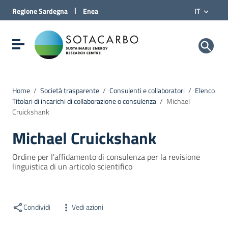
Vai al Contenuto
|
Regione
Sardegna
Enea
IT
Vai alla navigazione del sito
Vai al Footer
Sotacarbo SpA
Visualizza/nascondi menu di navigazione
Home
/
Società trasparente
/
Consulenti e collaboratori
/
Elenco
Titolari di incarichi di collaborazione o consulenza
/
Michael
Cruickshank
Michael Cruickshank
Ordine per l'affidamento di consulenza per la revisione
linguistica di un articolo scientifico
Condividi
Vedi azioni