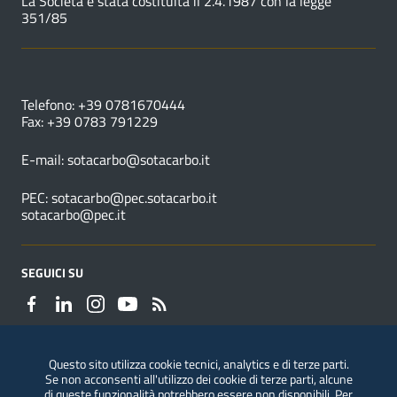
La Società è stata costituita il 2.4.1987 con la legge
351/85
NUMERI UTILI
Telefono: +39 0781670444
Fax: +39 0783 791229
E-mail:
sotacarbo@sotacarbo.it
PEC:
sotacarbo@pec.sotacarbo.it
sotacarbo@pec.it
SEGUICI SU
Questo sito utilizza cookie tecnici, analytics e di terze parti.
Se non acconsenti all'utilizzo dei cookie di terze parti, alcune
Segnalazioni di illeciti
di queste funzionalità potrebbero essere non disponibili. Per