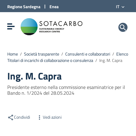
Vai al Contenuto
|
Regione
Sardegna
Enea
IT
Vai alla navigazione del sito
Vai al Footer
Sotacarbo SpA
Visualizza/nascondi menu di navigazione
Home
/
Società trasparente
/
Consulenti e collaboratori
/
Elenco
Titolari di incarichi di collaborazione o consulenza
/
Ing. M. Capra
Ing. M. Capra
Presidente esterno nella commissione esaminatrice per il
Bando n. 1/2024 del 28.05.2024
Condividi
Vedi azioni