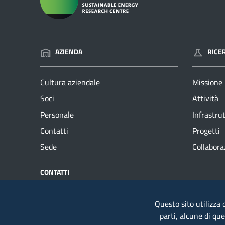
AZIENDA
RICE
Cultura aziendale
Missione
Soci
Attività
Personale
Infrastru
Contatti
Progetti
Sede
Collabora
CONTATTI
NUMERI UT
Sotacarbo SpA
Telefono
Questo sito utilizza c
Grande Miniera Serbariu
Fax: +39
parti, alcune di qu
09013 Carbonia (CI) - Italia