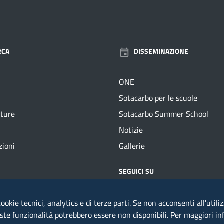
RCA
DISSEMINAZIONE
ONE
Sotacarbo per le scuole
tture
Sotacarbo Summer School
Notizie
zioni
Gallerie
ILI
SEGUICI SU
: +39 0781670444
ookie tecnici, analytics e di terze parti. Se non acconsenti all'utili
 0783 791229
este funzionalità potrebbero essere non disponibili. Per maggiori i