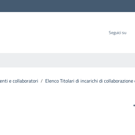
carbo SpA
Seguici su
nti e collaboratori
/
Elenco Titolari di incarichi di collaborazion