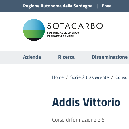
Vai al Contenuto
Regione
Autonoma della
Sardegna
|
Enea
Vai alla navigazione del sito
Sota
Vai al Footer
Submenu
Azienda
Ricerca
Disseminazione
Home
/
Società trasparente
/
Consule
Addis Vittorio
Corso di formazione GIS