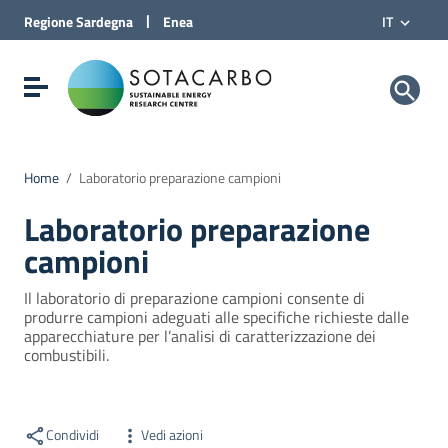
Vai al Contenuto
|
Regione
Sardegna
Enea
IT
Vai alla navigazione del sito
Vai al Footer
Sotacarbo SpA
Visualizza/nascondi menu di navigazione
Home
/
Laboratorio preparazione campioni
Laboratorio preparazione
campioni
Il laboratorio di preparazione campioni consente di
produrre campioni adeguati alle specifiche richieste dalle
apparecchiature per l’analisi di caratterizzazione dei
combustibili.
Condividi
Vedi azioni