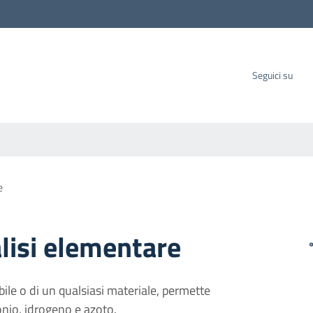
carbo SpA
Seguici su
e
lisi elementare
ile o di un qualsiasi materiale, permette
onio, idrogeno e azoto.