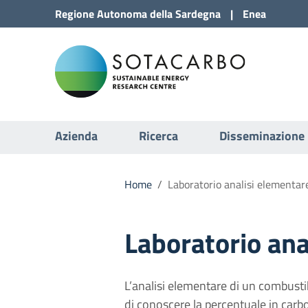
Vai al Contenuto
Regione
Autonoma della
Sardegna
|
Enea
Vai alla navigazione del sito
Sota
Vai al Footer
Submenu
Azienda
Ricerca
Disseminazione
Home
/
Laboratorio analisi elementar
Laboratorio ana
L’analisi elementare di un combustib
di conoscere la percentuale in carb