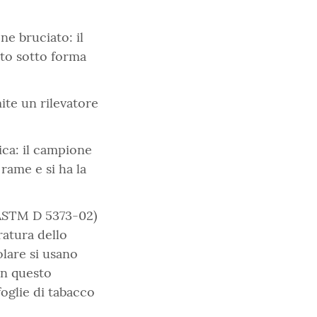
ne bruciato: il
ato sotto forma
ite un rilevatore
ica: il campione
rame e si ha la
STM D 5373-02)
ratura dello
olare si usano
in questo
foglie di tabacco