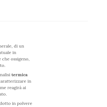
nerale, di un
ntuale in
re che ossigeno,
to.
analisi
termica
aratterizzare in
me reagirà ai
ato.
dotto in polvere