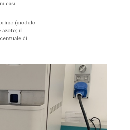
ni casi,
il primo (modulo
azoto; il
centuale di