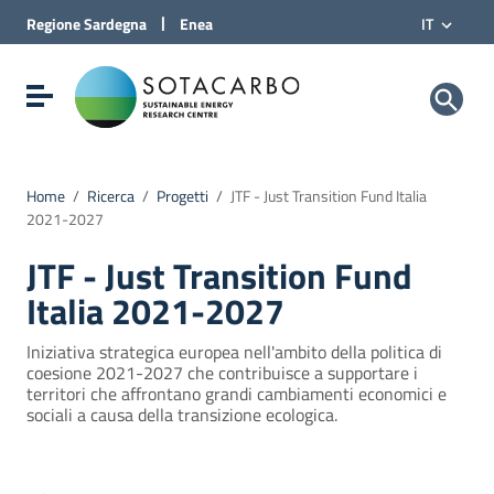
Vai al Contenuto
|
Regione
Sardegna
Enea
IT
Vai alla navigazione del sito
Vai al Footer
Sotacarbo SpA
Visualizza/nascondi menu di navigazione
Home
/
Ricerca
/
Progetti
/
JTF - Just Transition Fund Italia
2021-2027
JTF - Just Transition Fund
Italia 2021-2027
Iniziativa strategica europea nell'ambito della politica di
coesione 2021-2027 che contribuisce a supportare i
territori che affrontano grandi cambiamenti economici e
sociali a causa della transizione ecologica.