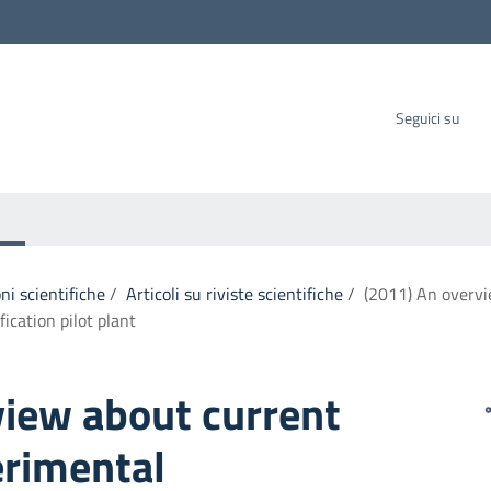
carbo SpA
Seguici su
ni scientifiche
/
Articoli su riviste scientifiche
/
(2011) An overvi
fication pilot plant
view about current
erimental