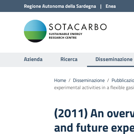
Vai al Contenuto
Regione
Autonoma della
Sardegna
|
Enea
Vai alla navigazione del sito
Sota
Vai al Footer
Submenu
Azienda
Ricerca
Disseminazione
Home
/
Disseminazione
/
Pubblicazio
experimental activities in a flexible gasi
(2011) An over
and future exp