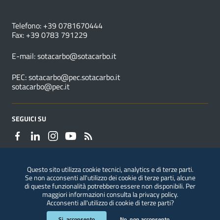
NUMERI UTILI
Telefono: +39 0781670444
Fax: +39 0783 791229
E-mail:
sotacarbo@sotacarbo.it
PEC:
sotacarbo@pec.sotacarbo.it
sotacarbo@pec.it
SEGUICI SU
Questo sito utilizza cookie tecnici, analytics e di terze parti.
Se non acconsenti all'utilizzo dei cookie di terze parti, alcune
Segnalazioni di illeciti
di queste funzionalità potrebbero essere non disponibili. Per
maggiori informazioni consulta la
privacy policy
.
Acconsenti all'utilizzo di cookie di terze parti?
Sezione Link Utili
Privacy
|
Note legali
|
Accessibilità
|
ConsulMedia
Si, acconsento
No, non acconsento