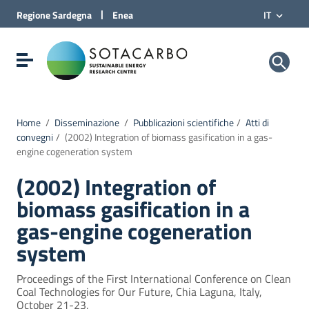
Vai al Contenuto
|
Regione
Sardegna
Enea
IT
Vai alla navigazione del sito
Vai al Footer
Sotacarbo SpA
Visualizza/nascondi menu di navigazione
Home
/
Disseminazione
/
Pubblicazioni scientifiche
/
Atti di
convegni
/
(2002) Integration of biomass gasification in a gas-
engine cogeneration system
(2002) Integration of
biomass gasification in a
gas-engine cogeneration
system
Proceedings of the First International Conference on Clean
Coal Technologies for Our Future, Chia Laguna, Italy,
October 21-23,