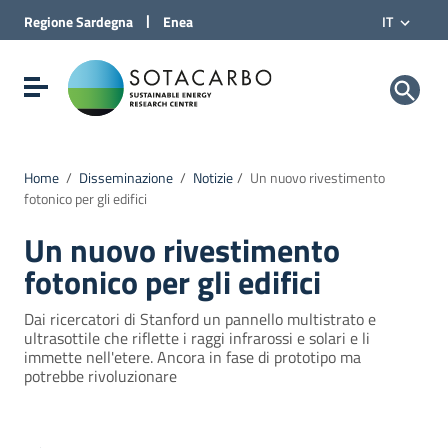
Vai al Contenuto
|
Regione
Sardegna
Enea
IT
Vai alla navigazione del sito
Vai al Footer
Sotacarbo SpA
Visualizza/nascondi menu di navigazione
Home
/
Disseminazione
/
Notizie
/
Un nuovo rivestimento
fotonico per gli edifici
Un nuovo rivestimento
fotonico per gli edifici
Dai ricercatori di Stanford un pannello multistrato e
ultrasottile che riflette i raggi infrarossi e solari e li
immette nell'etere. Ancora in fase di prototipo ma
potrebbe rivoluzionare