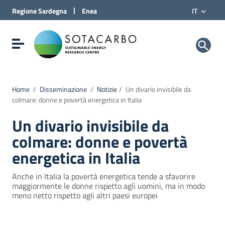
Vai al Contenuto
|
Regione
Sardegna
Enea
IT
Vai alla navigazione del sito
Vai al Footer
Sotacarbo SpA
Visualizza/nascondi menu di navigazione
Home
/
Disseminazione
/
Notizie
/
Un divario invisibile da
colmare: donne e povertà energetica in Italia
Un divario invisibile da
colmare: donne e povertà
energetica in Italia
Anche in Italia la povertà energetica tende a sfavorire
maggiormente le donne rispetto agli uomini, ma in modo
meno netto rispetto agli altri paesi europei