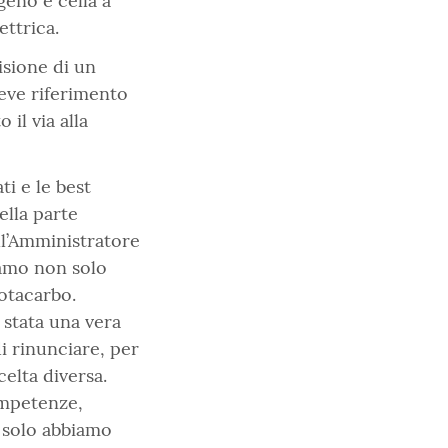
geno e cella a
ttrica.
isione di un
eve riferimento
il via alla
ti e le best
ella parte
ll’Amministratore
iamo non solo
Sotacarbo.
 stata una vera
i rinunciare, per
celta diversa.
ompetenze,
 solo abbiamo