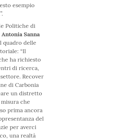
Questo esempio
”.
e Politiche di
i
Antonia Sanna
el quadro delle
oriale: “Il
he ha richiesto
ntri di ricerca,
 settore. Recover
une di Carbonia
reare un distretto
a misura che
luso prima ancora
appresentanza del
azie per averci
co, una realtà