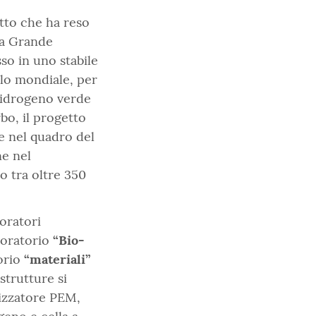
etto che ha reso
lla Grande
so in uno stabile
llo mondiale, per
l’idrogeno verde
bo, il progetto
ve nel quadro del
ne nel
o tra oltre 350
boratori
aboratorio
“Bio-
torio
“materiali”
astrutture si
lizzatore PEM,