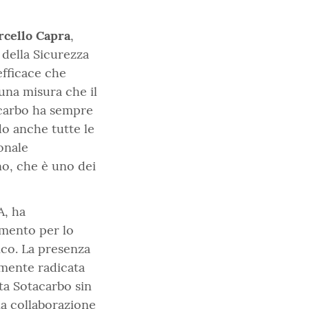
cello Capra
,
 della Sicurezza
efficace che
una misura che il
acarbo ha sempre
o anche tutte le
onale
no, che è uno dei
A, ha
imento per lo
ico. La presenza
amente radicata
sta Sotacarbo sin
a collaborazione