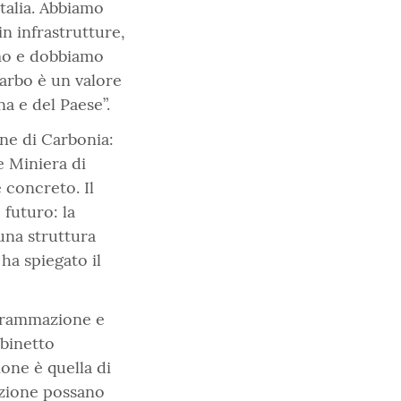
Italia. Abbiamo
n infrastrutture,
mo e dobbiamo
carbo è un valore
a e del Paese”.
ne di Carbonia:
e Miniera di
 concreto. Il
 futuro: la
una struttura
ha spiegato il
ogrammazione e
abinetto
ione è quella di
azione possano