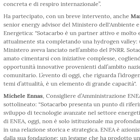
concreta e di respiro internazionale”.
Ha partecipato, con un breve intervento, anche
Mar
senior energy advisor del Ministero dell'Ambiente e
Energetica: "Sotacarbo è un partner attivo e molto 
attualmente sta completando una hydrogen valley: 
Ministero aveva lanciato nell’ambito del PNRR. Sot
amato cimentarsi con iniziative complesse, cogliend
opportunità innovative provenienti dall’ambito nazi
comunitario. L’evento di oggi, che riguarda l’idroge
temi d’attualità, è un elemento di grande capacità".
Michele Ennas
, Consigliere d’Amministrazione ENE
sottolineato: “Sotacarbo presenta un punto di rifer
sviluppo di tecnologie avanzate nel settore energet
di ENEA, oggi, non è solo istituzionale ma profond
in una relazione storica e strategica. ENEA è azioni
dalla sua fondazione: un legame che ha prodotto un