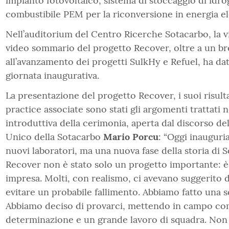
impianto fotovoltaico, sistema di stoccaggio di idro
combustibile PEM per la riconversione in energia ele
Nell’auditorium del Centro Ricerche Sotacarbo, la v
video sommario del progetto Recover, oltre a un br
all’avanzamento dei progetti SulkHy e Refuel, ha dato 
giornata inaugurativa.
La presentazione del progetto Recover, i suoi risulta
practice associate sono stati gli argomenti trattati n
introduttiva della cerimonia, aperta dal discorso de
Unico della Sotacarbo
Mario Porcu
: “Oggi inaugur
nuovi laboratori, ma una nuova fase della storia di 
Recover non è stato solo un progetto importante: è
impresa. Molti, con realismo, ci avevano suggerito d
evitare un probabile fallimento. Abbiamo fatto una s
Abbiamo deciso di provarci, mettendo in campo c
determinazione e un grande lavoro di squadra. Non