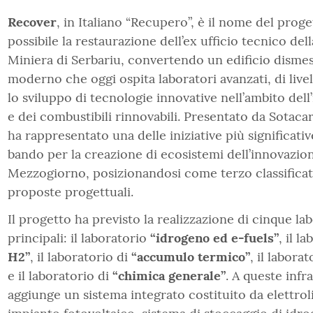
Recover
, in Italiano “Recupero”, è il nome del prog
possibile la restaurazione dell’ex ufficio tecnico de
Miniera di Serbariu, convertendo un edificio dismes
moderno che oggi ospita laboratori avanzati, di live
lo sviluppo di tecnologie innovative nell’ambito del
e dei combustibili rinnovabili. Presentato da Sotacar
ha rappresentato una delle iniziative più significati
bando per la creazione di ecosistemi dell’innovazio
Mezzogiorno, posizionandosi come terzo classificat
proposte progettuali.
Il progetto ha previsto la realizzazione di cinque la
principali: il laboratorio
“idrogeno ed e-fuels”
, il l
H2”
, il laboratorio di
“accumulo termico”
, il labora
e il laboratorio di
“chimica generale”
. A queste infr
aggiunge un sistema integrato costituito da elettro