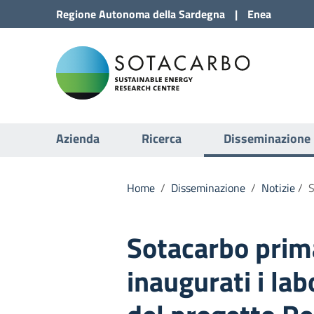
Vai al Contenuto
Regione
Autonoma della
Sardegna
|
Enea
Vai alla navigazione del sito
Sota
Vai al Footer
Submenu
Azienda
Ricerca
Disseminazione
Home
/
Disseminazione
/
Notizie
/
S
Sotacarbo prima 
inaugurati i lab