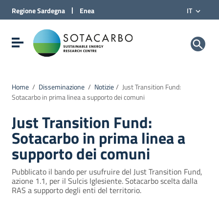
Vai al Contenuto
|
Regione
Sardegna
Enea
IT
Vai alla navigazione del sito
Vai al Footer
Sotacarbo SpA
Visualizza/nascondi menu di navigazione
Home
/
Disseminazione
/
Notizie
/
Just Transition Fund:
Sotacarbo in prima linea a supporto dei comuni
Just Transition Fund:
Sotacarbo in prima linea a
supporto dei comuni
Pubblicato il bando per usufruire del Just Transition Fund,
azione 1.1, per il Sulcis Iglesiente. Sotacarbo scelta dalla
RAS a supporto degli enti del territorio.