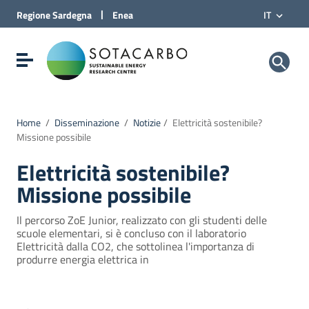
Vai al Contenuto
|
Regione
Sardegna
Enea
IT
Vai alla navigazione del sito
Vai al Footer
Sotacarbo SpA
Visualizza/nascondi menu di navigazione
Home
/
Disseminazione
/
Notizie
/
Elettricità sostenibile?
Missione possibile
Elettricità sostenibile?
Missione possibile
Il percorso ZoE Junior, realizzato con gli studenti delle
scuole elementari, si è concluso con il laboratorio
Elettricità dalla CO2, che sottolinea l'importanza di
produrre energia elettrica in