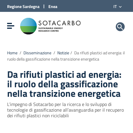
Vai al Contenuto
|
Regione
Sardegna
Enea
IT
Vai alla navigazione del sito
Vai al Footer
Sotacarbo SpA
Visualizza/nascondi menu di navigazione
Home
/
Disseminazione
/
Notizie
/
Da rifiuti plastici ad energia: il
ruolo della gassificazione nella transizione energetica
Da rifiuti plastici ad energia:
il ruolo della gassificazione
nella transizione energetica
L’impegno di Sotacarbo per la ricerca e lo sviluppo di
tecnologie di gassificazione all’avanguardia per il recupero
dei rifiuti plastici non riciclabili