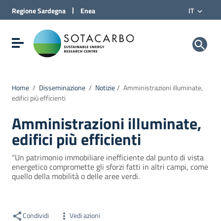
Vai al Contenuto
|
Regione
Sardegna
Enea
IT
Vai alla navigazione del sito
Vai al Footer
Sotacarbo SpA
Visualizza/nascondi menu di navigazione
Home
/
Disseminazione
/
Notizie
/
Amministrazioni illuminate,
edifici più efficienti
Amministrazioni illuminate,
edifici più efficienti
“Un patrimonio immobiliare inefficiente dal punto di vista
energetico compromette gli sforzi fatti in altri campi, come
quello della mobilità o delle aree verdi.
Condividi
Vedi azioni