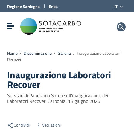
Vai al Contenuto
|
Regione
Sardegna
Enea
IT
Vai alla navigazione del sito
Vai al Footer
Sotacarbo SpA
Visualizza/nascondi menu di navigazione
Home
/
Disseminazione
/
Gallerie
/
Inaugurazione Laboratori
Recover
Inaugurazione Laboratori
Recover
Servizio di Panorama Sardo sull'inaugurazione dei
Laboratori Recover. Carbonia, 18 giugno 2026
Condividi
Vedi azioni