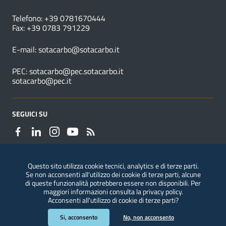
NUMERI UTILI
Telefono: +39 0781670444
Fax: +39 0783 791229
E-mail:
sotacarbo@sotacarbo.it
PEC:
sotacarbo@pec.sotacarbo.it
sotacarbo@pec.it
SEGUICI SU
Questo sito utilizza cookie tecnici, analytics e di terze parti.
Se non acconsenti all'utilizzo dei cookie di terze parti, alcune
Segnalazioni di illeciti
di queste funzionalità potrebbero essere non disponibili. Per
maggiori informazioni consulta la
privacy policy
.
Acconsenti all'utilizzo di cookie di terze parti?
Sezione Link Utili
Privacy
|
Note legali
|
Accessibilità
|
ConsulMedia
Si, acconsento
No, non acconsento