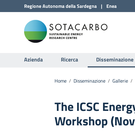
Vai al Contenuto
Regione
Autonoma della
Sardegna
|
Enea
Vai alla navigazione del sito
Sota
Vai al Footer
Submenu
Azienda
Ricerca
Disseminazione
Home
/
Disseminazione
/
Gallerie
/
The ICSC Energy
Workshop (Nov