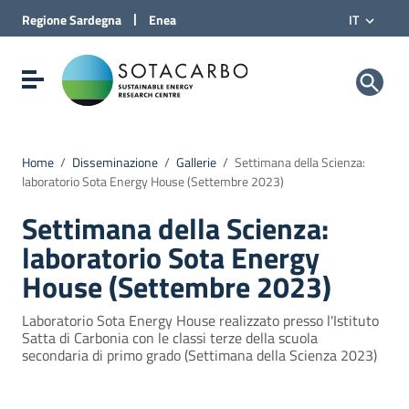
Vai al Contenuto
|
Regione
Sardegna
Enea
IT
Vai alla navigazione del sito
Vai al Footer
Sotacarbo SpA
Visualizza/nascondi menu di navigazione
Home
/
Disseminazione
/
Gallerie
/
Settimana della Scienza:
laboratorio Sota Energy House (Settembre 2023)
Settimana della Scienza:
laboratorio Sota Energy
House (Settembre 2023)
Laboratorio Sota Energy House realizzato presso l'Istituto
Satta di Carbonia con le classi terze della scuola
secondaria di primo grado (Settimana della Scienza 2023)