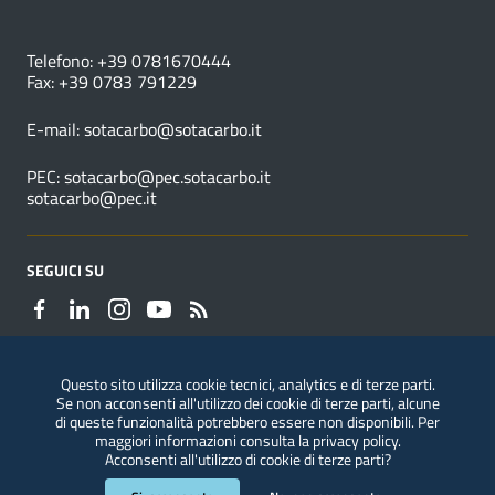
NUMERI UTILI
Telefono: +39 0781670444
Fax: +39 0783 791229
E-mail:
sotacarbo@sotacarbo.it
PEC:
sotacarbo@pec.sotacarbo.it
sotacarbo@pec.it
SEGUICI SU
Questo sito utilizza cookie tecnici, analytics e di terze parti.
Se non acconsenti all'utilizzo dei cookie di terze parti, alcune
Segnalazioni di illeciti
di queste funzionalità potrebbero essere non disponibili. Per
maggiori informazioni consulta la
privacy policy
.
Acconsenti all'utilizzo di cookie di terze parti?
Sezione Link Utili
Privacy
|
Note legali
|
Accessibilità
|
ConsulMedia