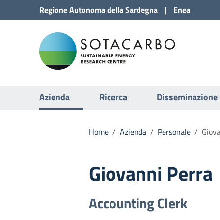
Vai al Contenuto
Regione
Autonoma della
Sardegna
|
Enea
Vai alla navigazione del sito
Sota
Vai al Footer
Submenu
Azienda
Ricerca
Disseminazione
Home
/
Azienda
/
Personale
/
Giova
Giovanni Perra
Accounting Clerk