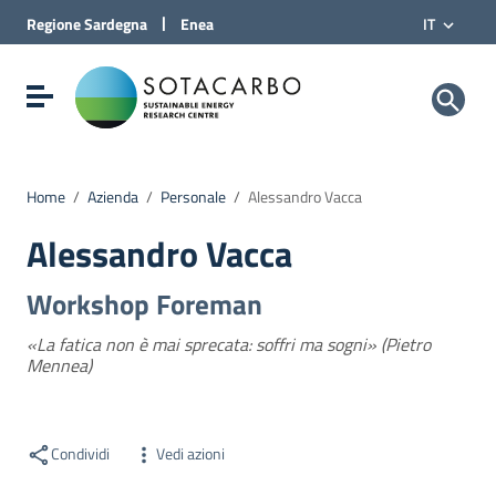
Vai al Contenuto
|
Regione
Sardegna
Enea
IT
Vai alla navigazione del sito
Vai al Footer
Sotacarbo SpA
Visualizza/nascondi menu di navigazione
Home
/
Azienda
/
Personale
/
Alessandro Vacca
Alessandro Vacca
Workshop Foreman
«La fatica non è mai sprecata: soffri ma sogni» (Pietro
Mennea)
Condividi
Vedi azioni