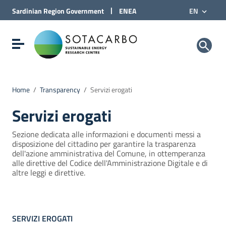
Go to Content
|
Sardinian Region
Government
ENEA
EN
Go to site navigation
Go to Footer
Sotacarbo SpA
Show/hide navigation menu
Home
/
Transparency
/
Servizi erogati
Servizi erogati
Sezione dedicata alle informazioni e documenti messi a
disposizione del cittadino per garantire la trasparenza
dell'azione amministrativa del Comune, in ottemperanza
alle direttive del Codice dell'Amministrazione Digitale e di
altre leggi e direttive.
SERVIZI EROGATI