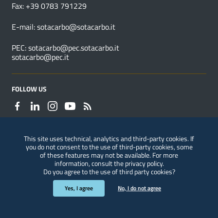
Fax: +39 0783 791229
E-mail:
sotacarbo@sotacarbo.it
PEC:
sotacarbo@pec.sotacarbo.it
sotacarbo@pec.it
FOLLOW US
This site uses technical, analytics and third-party cookies. If
you do not consent to the use of third-party cookies, some
Reporting of violations
of these features may not be available. For more
information, consult the
privacy policy
.
Do you agree to the use of third party cookies?
Useful Links Section
Privacy
|
Legal notices
|
Accessibility
|
ConsulMedia
Yes, I agree
No, I do not agree