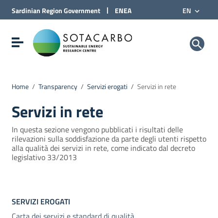
Go to Content
|
Sardinian Region
Government
ENEA
EN
Go to site navigation
Go to Footer
Sotacarbo SpA
Show/hide navigation menu
Home
/
Transparency
/
Servizi erogati
/
Servizi in rete
Servizi in rete
In questa sezione vengono pubblicati i risultati delle
rilevazioni sulla soddisfazione da parte degli utenti rispetto
alla qualità dei servizi in rete, come indicato dal decreto
legislativo 33/2013
SERVIZI EROGATI
Carta dei servizi e standard di qualità