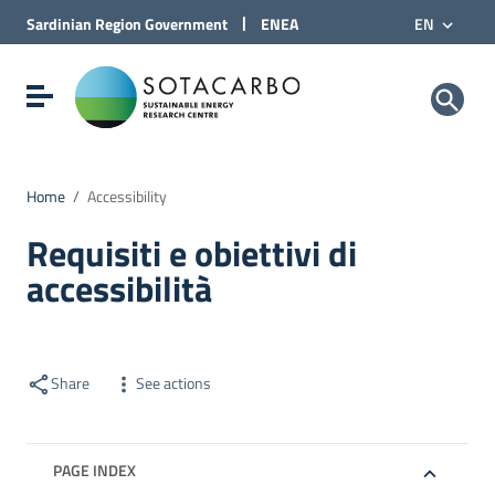
Go to Content
|
Sardinian Region
Government
ENEA
EN
Go to site navigation
Go to Footer
Sotacarbo SpA
Show/hide navigation menu
Home
/
Accessibility
Requisiti e obiettivi di
accessibilità
Share
See actions
PAGE INDEX