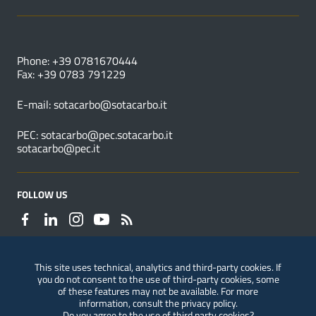
USEFUL NUMBERS
Phone: +39 0781670444
Fax: +39 0783 791229
E-mail:
sotacarbo@sotacarbo.it
PEC:
sotacarbo@pec.sotacarbo.it
sotacarbo@pec.it
FOLLOW US
This site uses technical, analytics and third-party cookies. If
you do not consent to the use of third-party cookies, some
Reporting of violations
of these features may not be available. For more
information, consult the
privacy policy
.
Do you agree to the use of third party cookies?