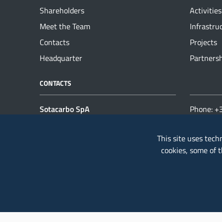
Shareholders
Activities
Meet the Team
Infrastru
Contacts
Projects
Headquarter
Partners
CONTACTS
USEFUL 
Sotacarbo SpA
Phone: 
Great Serbariu Mine
Fax: +39
09013 Carbonia (CI) - Italia
This site uses tech
E-mail:
s
Fiscal code / VAT
cookies, some of 
number: 01714900923
PEC:
sota
Capital: € 2.663.999,64
sotacarb
The company was established on
4.2.1987 with the law 351/85