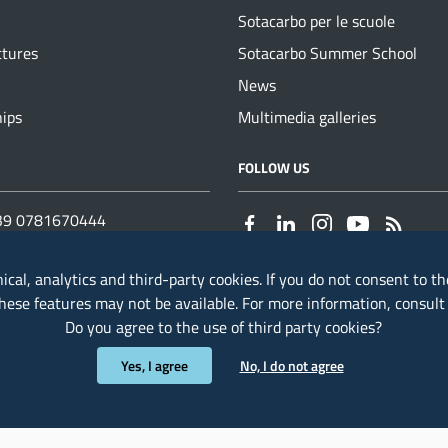
Sotacarbo per le scuole
ctures
Sotacarbo Summer School
News
hips
Multimedia galleries
NUMBERS
FOLLOW US
+39 0781670444
 0783 791229
nical, analytics and third-party cookies. If you do not consent to th
otacarbo@sotacarbo.it
these features may not be available. For more information, consul
carbo@pec.sotacarbo.it
Do you agree to the use of third party cookies?
o@pec.it
Yes, I agree
No, I do not agree