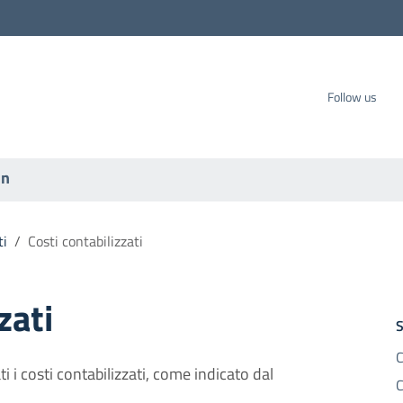
carbo SpA
Follow us
on
ti
/
Costi contabilizzati
zati
S
C
 i costi contabilizzati, come indicato dal
C