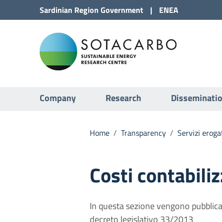
Go to Content
Sardinian Region
Government
|
ENEA
Go to site navigation
Sota
Go to Footer
Submenu
Company
Research
Disseminati
Home
/
Transparency
/
Servizi eroga
Costi contabiliz
In questa sezione vengono pubblicati
decreto legislativo 33/2013