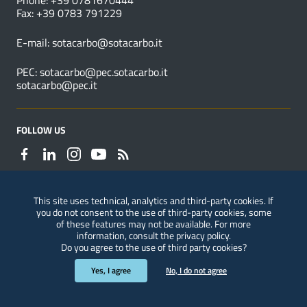
Phone: +39 0781670444
Fax: +39 0783 791229
E-mail:
sotacarbo@sotacarbo.it
PEC:
sotacarbo@pec.sotacarbo.it
sotacarbo@pec.it
FOLLOW US
This site uses technical, analytics and third-party cookies. If
you do not consent to the use of third-party cookies, some
Reporting of violations
of these features may not be available. For more
information, consult the
privacy policy
.
Do you agree to the use of third party cookies?
Useful Links Section
Privacy
|
Legal notices
|
Accessibility
|
ConsulMedia
Yes, I agree
No, I do not agree