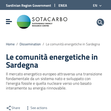
Go to Content
|
Sardinian Region
Government
ENEA
EN
Go to site navigation
Go to Footer
Sotacarbo SpA
Show/hide navigation menu
Home
/
Dissemination
/
Le comunità energetiche in Sardegna
Le comunità energetiche in
Sardegna
Il mercato energetico europeo attraversa una transizione
fondamentale da un sistema nato e sviluppato con
l'energia fossile e quella nucleare verso uno basato
interamente su energia rinnovabile.
Share
See actions