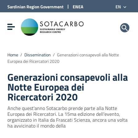
Go to Content
|
Sardinian Region
Government
ENEA
EN
Go to site navigation
Go to Footer
Sotacarbo SpA
Show/hide navigation menu
Home
/
Dissemination
/
Generazioni consapevoli alla Notte
Europea dei Ricercatori 2020
Generazioni consapevoli alla
Notte Europea dei
Ricercatori 2020
Anche quest'anno Sotacarbo prende parte alla Notte
Europea dei Ricercatori. La 15ma edizione dell'evento,
organizzato in Italia da Frascati Scienza, ancora una volta
ha avvicinato il mondo della