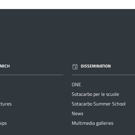
ARCH
DISSEMINATION
ONE
Sotacarbo per le scuole
ctures
Sotacarbo Summer School
News
hips
Multimedia galleries