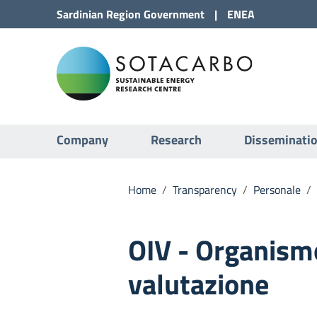
Go to Content
Sardinian Region
Government
|
ENEA
Go to site navigation
Sota
Go to Footer
Submenu
Company
Research
Disseminati
Home
/
Transparency
/
Personale
/
OIV - Organism
valutazione