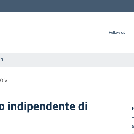
carbo SpA
Follow us
on
OIV
o indipendente di
T
a