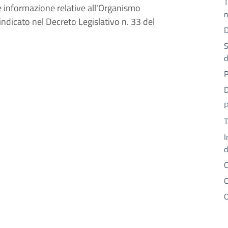
T
le informazione relative all'Organismo
n
ndicato nel Decreto Legislativo n. 33 del
D
S
d
P
D
P
T
I
d
C
C
O