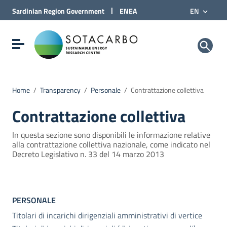
Go to Content
|
Sardinian Region
Government
ENEA
EN
Go to site navigation
Go to Footer
Sotacarbo SpA
Show/hide navigation menu
Home
/
Transparency
/
Personale
/
Contrattazione collettiva
Contrattazione collettiva
In questa sezione sono disponibili le informazione relative
alla contrattazione collettiva nazionale, come indicato nel
Decreto Legislativo n. 33 del 14 marzo 2013
PERSONALE
Titolari di incarichi dirigenziali amministrativi di vertice