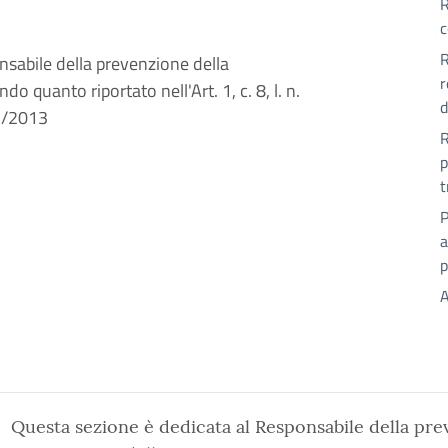
R
c
R
nsabile della prevenzione della
r
o quanto riportato nell'Art. 1, c. 8, l. n.
d
33/2013
R
p
t
P
a
p
A
Questa sezione è dedicata al Responsabile della pre