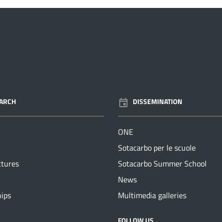
ARCH
DISSEMINATION
ONE
Sotacarbo per le scuole
ctures
Sotacarbo Summer School
News
hips
Multimedia galleries
NUMBERS
FOLLOW US