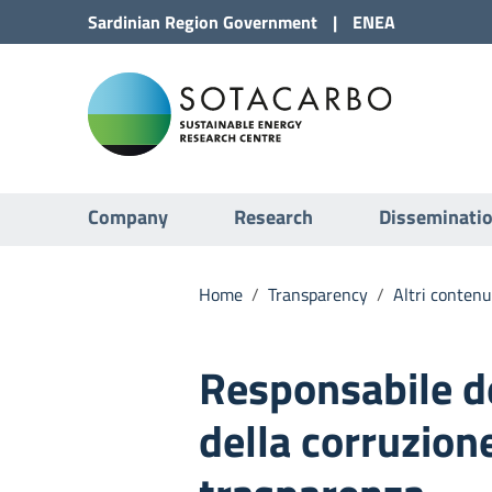
Go to Content
Sardinian Region
Government
|
ENEA
Go to site navigation
Sota
Go to Footer
Submenu
Company
Research
Disseminati
Home
/
Transparency
/
Altri contenu
Responsabile d
della corruzione