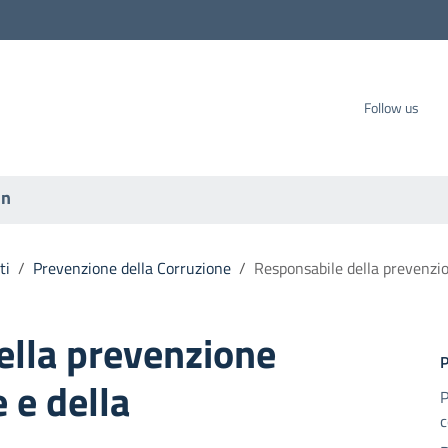
carbo SpA
Follow us
on
ti
/
Prevenzione della Corruzione
/
Responsabile della prevenzio
ella prevenzione
 e della
P
c