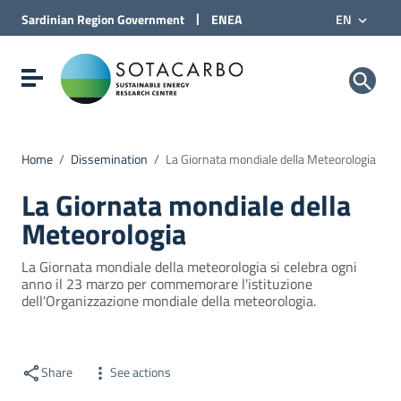
Go to Content
|
Sardinian Region
Government
ENEA
EN
Go to site navigation
Go to Footer
Sotacarbo SpA
Show/hide navigation menu
Home
/
Dissemination
/
La Giornata mondiale della Meteorologia
La Giornata mondiale della
Meteorologia
La Giornata mondiale della meteorologia si celebra ogni
anno il 23 marzo per commemorare l'istituzione
dell'Organizzazione mondiale della meteorologia.
Share
See actions