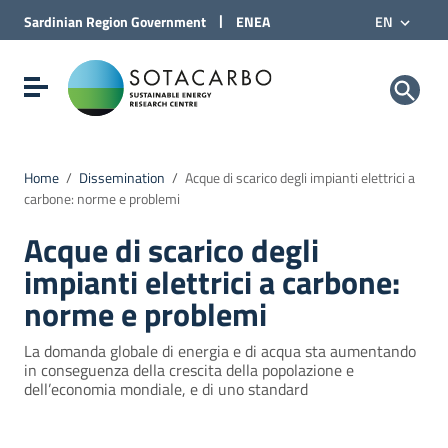
Go to Content
|
Sardinian Region
Government
ENEA
EN
Go to site navigation
Go to Footer
Sotacarbo SpA
Show/hide navigation menu
Home
/
Dissemination
/
Acque di scarico degli impianti elettrici a
carbone: norme e problemi
Acque di scarico degli
impianti elettrici a carbone:
norme e problemi
La domanda globale di energia e di acqua sta aumentando
in conseguenza della crescita della popolazione e
dell’economia mondiale, e di uno standard